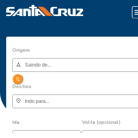
Origem
Destino
Ida
Volta (opcional)