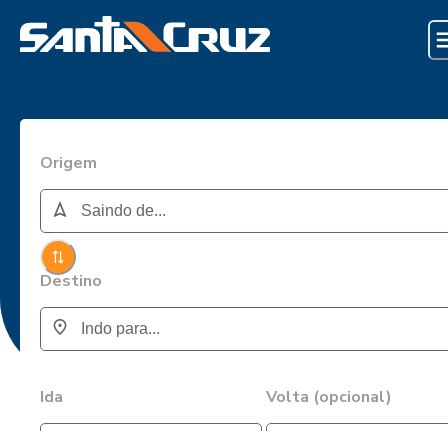
Origem
Destino
Ida
Volta (opcional)