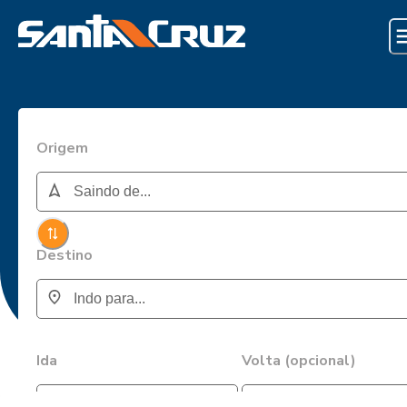
Origem
Destino
Ida
Volta (opcional)