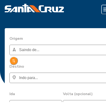
Origem
Destino
Ida
Volta (opcional)