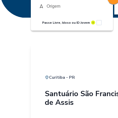
Passe Livre, Idoso ou ID Jovem
i
Curitiba - PR
Santuário São Franci
de Assis