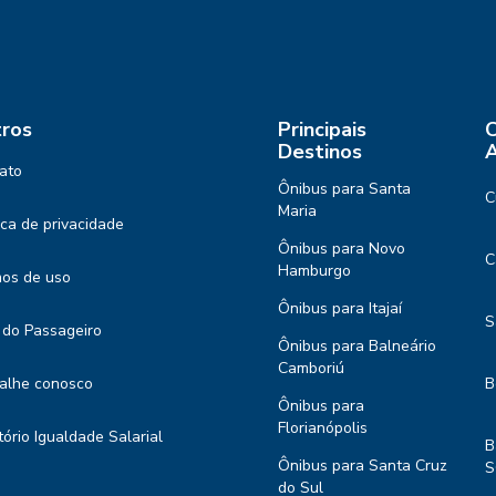
ros
Principais
C
Destinos
A
ato
Ônibus para Santa
C
Maria
tica de privacidade
Ônibus para Novo
C
Hamburgo
os de uso
Ônibus para Itajaí
S
 do Passageiro
Ônibus para Balneário
Camboriú
alhe conosco
B
Ônibus para
Florianópolis
tório Igualdade Salarial
B
Ônibus para Santa Cruz
S
do Sul