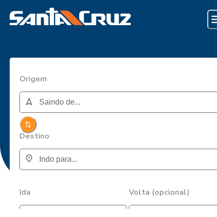
Origem
Destino
Ida
Volta (opcional)