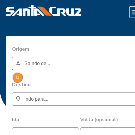
Origem
Destino
Ida
Volta (opcional)