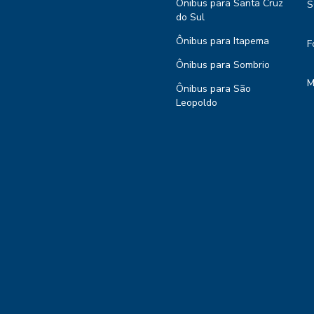
Ônibus para Santa Cruz
S
do Sul
Ônibus para Itapema
F
Ônibus para Sombrio
M
Ônibus para São
Leopoldo