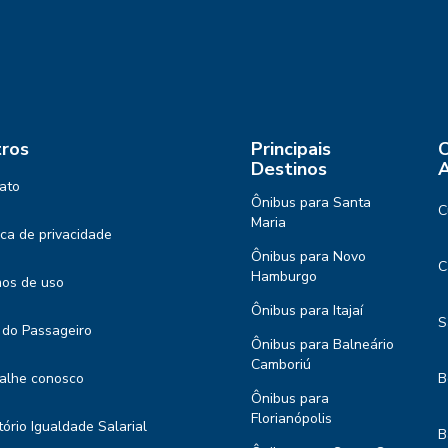
ros
Principais
C
Destinos
A
ato
Ônibus para Santa
C
Maria
tica de privacidade
Ônibus para Novo
C
Hamburgo
os de uso
Ônibus para Itajaí
S
 do Passageiro
Ônibus para Balneário
Camboriú
alhe conosco
B
Ônibus para
Florianópolis
tório Igualdade Salarial
B