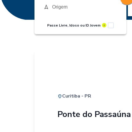
Passe Livre, Idoso ou ID Jovem
i
Curitiba - PR
Ponte do Passaúna