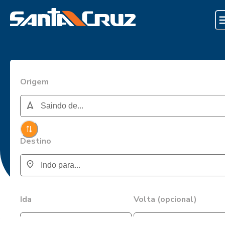
Origem
Destino
Ida
Volta (opcional)