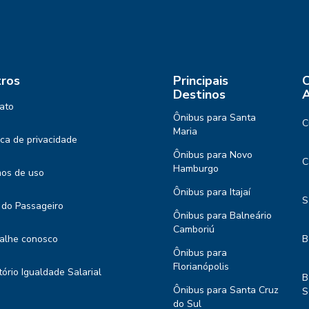
ros
Principais
C
Destinos
A
ato
Ônibus para Santa
C
Maria
tica de privacidade
Ônibus para Novo
C
Hamburgo
os de uso
Ônibus para Itajaí
S
 do Passageiro
Ônibus para Balneário
Camboriú
alhe conosco
B
Ônibus para
Florianópolis
tório Igualdade Salarial
B
Ônibus para Santa Cruz
S
do Sul