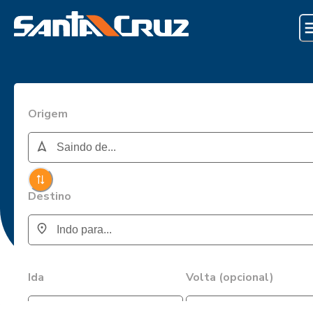
Origem
Destino
Ida
Volta (opcional)