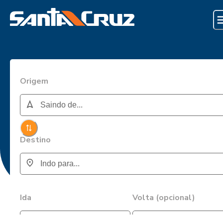
Origem
Destino
Ida
Volta (opcional)