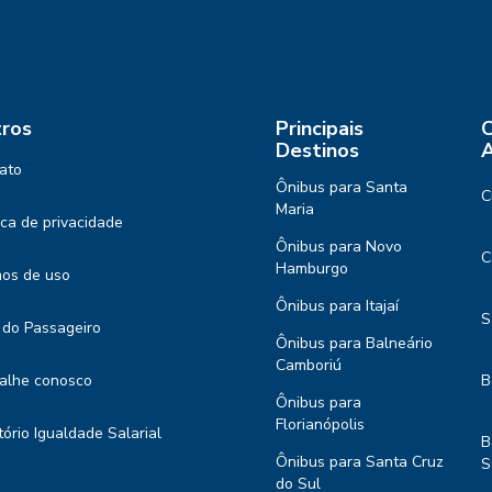
ros
Principais
C
Destinos
A
ato
Ônibus para Santa
C
Maria
tica de privacidade
Ônibus para Novo
C
Hamburgo
os de uso
Ônibus para Itajaí
S
 do Passageiro
Ônibus para Balneário
Camboriú
alhe conosco
B
Ônibus para
Florianópolis
tório Igualdade Salarial
B
Ônibus para Santa Cruz
S
do Sul