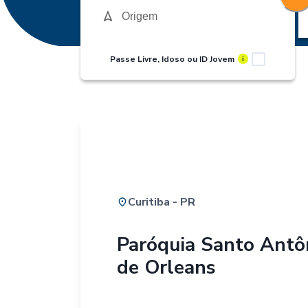
Passe Livre, Idoso ou ID Jovem
i
Curitiba - PR
Paróquia Santo Antô
de Orleans