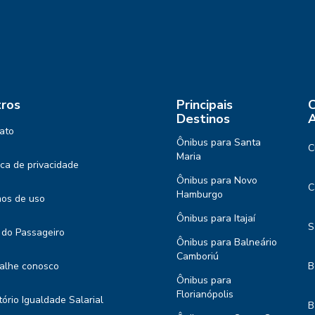
ros
Principais
C
Destinos
A
ato
Ônibus para Santa
C
Maria
tica de privacidade
Ônibus para Novo
C
Hamburgo
os de uso
Ônibus para Itajaí
S
 do Passageiro
Ônibus para Balneário
Camboriú
alhe conosco
B
Ônibus para
Florianópolis
tório Igualdade Salarial
B