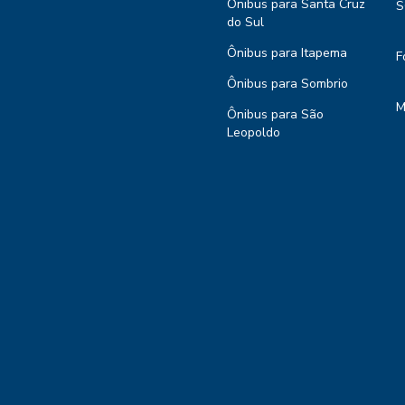
Ônibus para Santa Cruz
S
do Sul
Ônibus para Itapema
F
Ônibus para Sombrio
M
Ônibus para São
Leopoldo