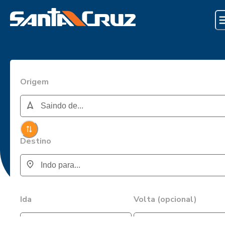
Origem
Destino
Ida
Volta (opcional)