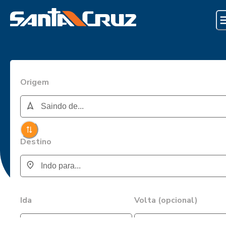
Origem
Destino
Ida
Volta (opcional)