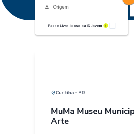
Passe Livre, Idoso ou ID Jovem
i
Curitiba - PR
MuMa Museu Municip
Arte