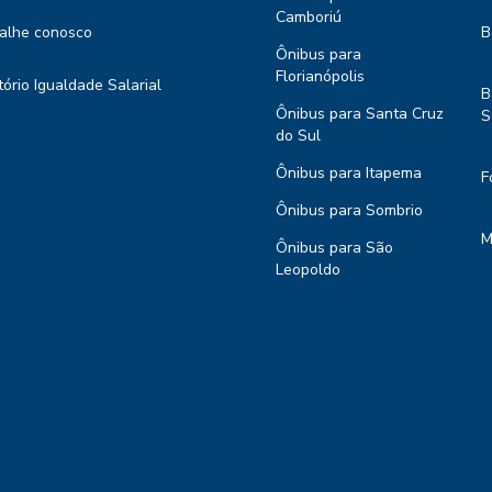
Camboriú
alhe conosco
B
Ônibus para
Florianópolis
tório Igualdade Salarial
B
Ônibus para Santa Cruz
S
do Sul
Ônibus para Itapema
F
Ônibus para Sombrio
M
Ônibus para São
Leopoldo