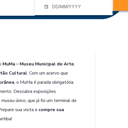
no
MuMa – Museu Municipal de Arte
,
tão Cultural
. Com um acervo que
orânea
, o MuMa é parada obrigatória
imento. Descubra exposições
e museu único, que já foi um terminal de
Prepare sua visita e
compre sua
ritiba!