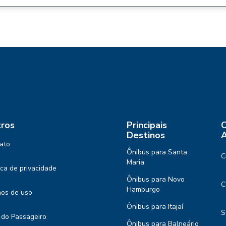
ros
Principais
C
Destinos
A
ato
Ônibus para Santa
C
Maria
tica de privacidade
Ônibus para Novo
C
Hamburgo
os de uso
Ônibus para Itajaí
S
 do Passageiro
Ônibus para Balneário