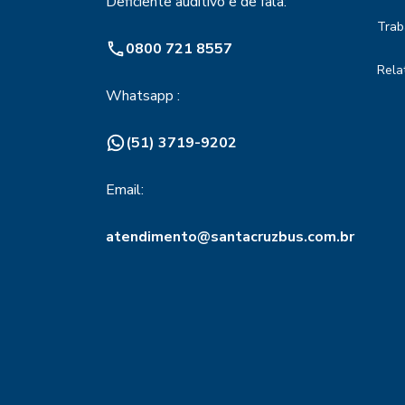
Deficiente auditivo e de fala:
Trab
0800 721 8557
Rela
Whatsapp :
(51) 3719-9202
Email:
atendimento@santacruzbus.com.br