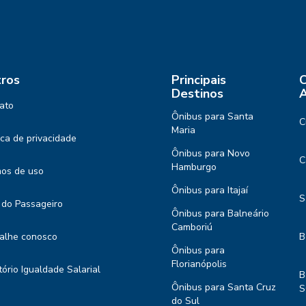
ros
Principais
C
Destinos
A
ato
Ônibus para Santa
C
Maria
tica de privacidade
Ônibus para Novo
C
Hamburgo
os de uso
Ônibus para Itajaí
S
 do Passageiro
Ônibus para Balneário
Camboriú
alhe conosco
B
Ônibus para
Florianópolis
tório Igualdade Salarial
B
Ônibus para Santa Cruz
S
do Sul