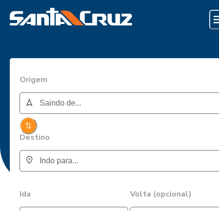
Origem
Destino
Ida
Volta (opcional)