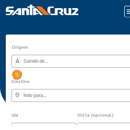
Origem
Destino
Ida
Volta (opcional)