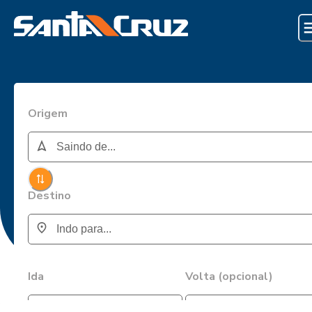
Origem
Destino
Ida
Volta (opcional)