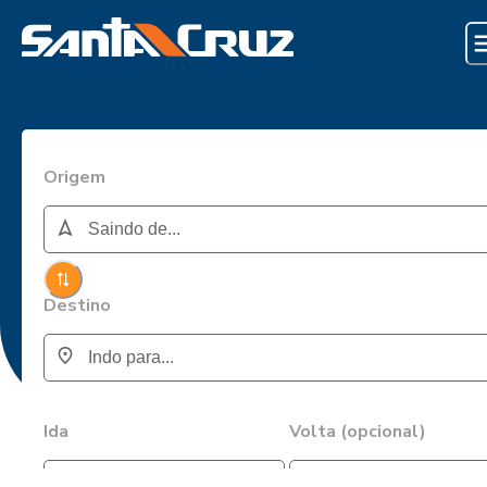
Origem
Destino
Ida
Volta (opcional)