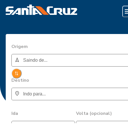
Origem
Destino
Ida
Volta (opcional)