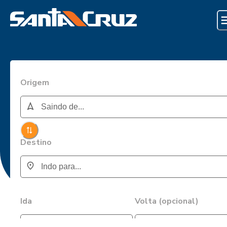
Origem
Destino
Ida
Volta (opcional)