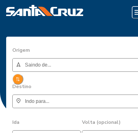
Origem
Destino
Ida
Volta (opcional)