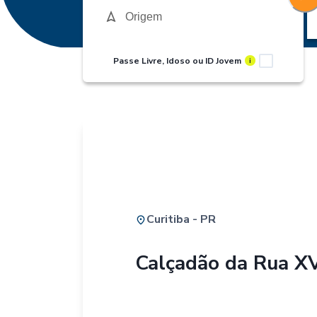
Passe Livre, Idoso ou ID Jovem
i
Curitiba - PR
Calçadão da Rua X