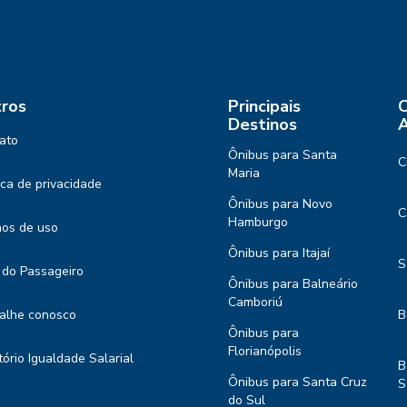
ros
Principais
C
Destinos
A
ato
Ônibus para Santa
C
Maria
tica de privacidade
Ônibus para Novo
C
Hamburgo
os de uso
Ônibus para Itajaí
S
 do Passageiro
Ônibus para Balneário
Camboriú
alhe conosco
B
Ônibus para
Florianópolis
tório Igualdade Salarial
B
Ônibus para Santa Cruz
S
do Sul