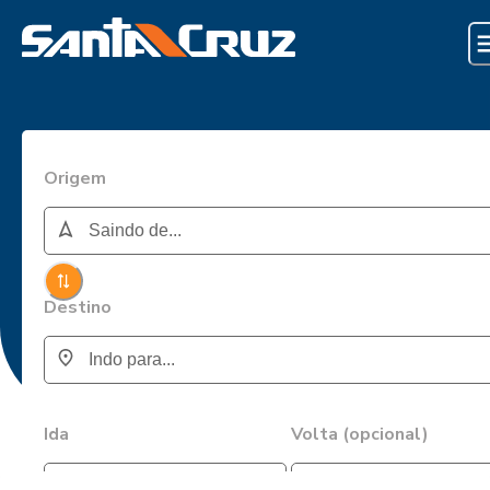
Origem
Destino
Ida
Volta (opcional)