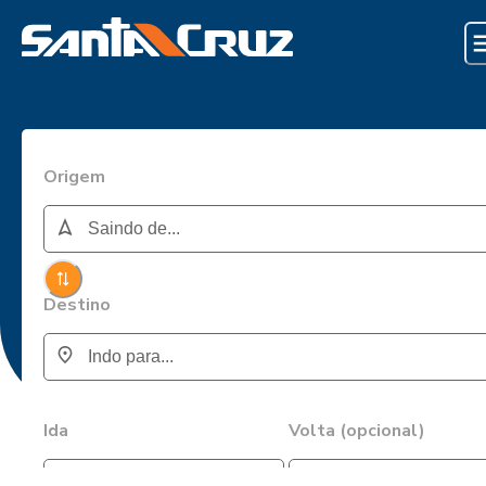
Origem
Destino
Ida
Volta (opcional)