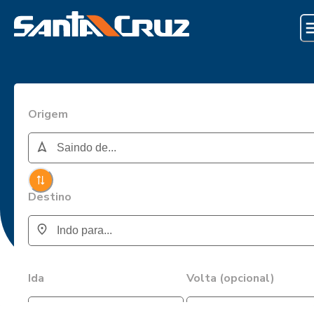
Origem
Destino
Ida
Volta (opcional)