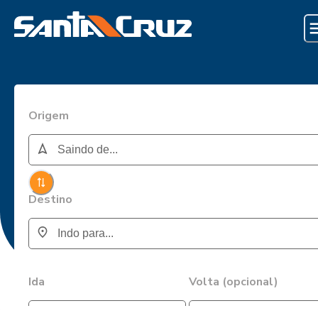
Origem
Destino
Ida
Volta (opcional)