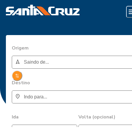
Origem
Destino
Ida
Volta (opcional)