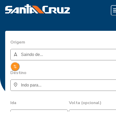
Origem
Destino
Ida
Volta (opcional)