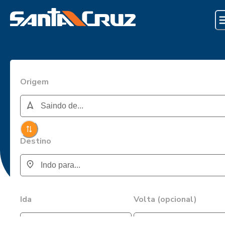
Origem
Destino
Ida
Volta (opcional)